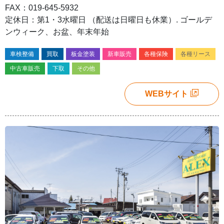
FAX：019-645-5932
定休日：第1・3水曜日 （配送は日曜日も休業）. ゴールデ
ンウィーク、お盆、年末年始
車検整備
買取
板金塗装
新車販売
各種保険
各種リース
中古車販売
下取
その他
WEBサイト